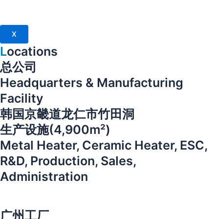
X
L
ocations
总公司
Headquarters & Manufacturing
Facility
韩国京畿道龙仁市竹田洞
生产设施(4,900m²)
Metal Heater, Ceramic Heater, ESC,
R&D, Production, Sales,
Administration
广州工厂