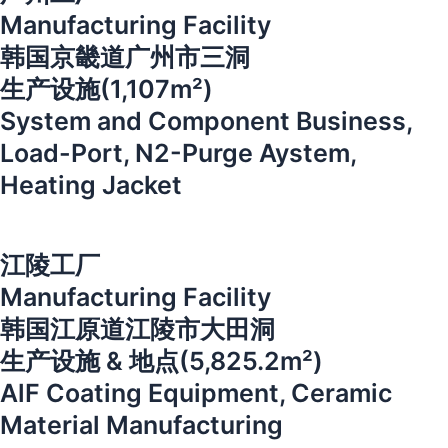
Manufacturing Facility
韩国京畿道广州市三洞
生产设施(1,107m²)
System and Component Business,
Load-Port, N2-Purge Aystem,
Heating Jacket
江陵工厂
Manufacturing Facility
韩国江原道江陵市大田洞
生产设施 & 地点(5,825.2m²)
AlF Coating Equipment, Ceramic
Material Manufacturing